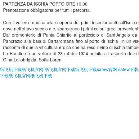
PARTENZA DA ISCHIA PORTO ORE 10.00
Prenotazione obbligatoria per tutti i percorsi.
Con il veliero rondine alla scoperta dei primi insediamenti sull'isol
dove nell'ottavo secolo a.c. sbarcarono i primi coloni greci provenienti
Dal promontorio di Punta Chiarito al porticciolo di Sant'Angelo da 
Pancrazio alla baia di Cartaromana fino al porto di Ischia in un via
racconta di quella viticultura eroica che ha reso il vino di ischia fam
La Rondine è un veliero di 23 mt del 1924 adibita a trasporto delle bott
Gina Lollobrigida, Sofia Loren.
纸飞机下载
纸飞机官网
纸飞机官网下载
纸飞机下载
safew官网
safew下载
下载
纸飞机官网
纸飞机下载